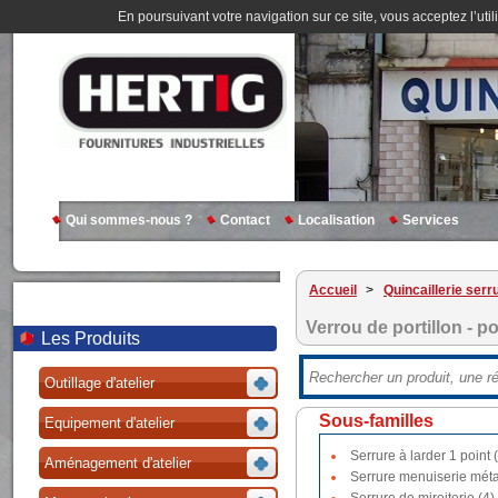
En poursuivant votre navigation sur ce site, vous acceptez l’util
Qui sommes-nous ?
Contact
Localisation
Services
Accueil
>
Quincaillerie serr
Verrou de portillon - po
Les Produits
Outillage d'atelier
Sous-familles
Equipement d'atelier
Serrure à larder 1 point 
Aménagement d'atelier
Serrure menuiserie métal