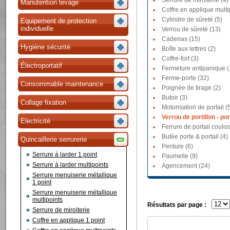
Serrure de miroiterie (4)
Manutention levage
Coffre en applique multi
Cylindre de sûreté (5)
Equipement de protection
individuelle
Verrou de sûreté (13)
Cadenas (15)
Hygiène sécurité
Boîte aux lettres (2)
Coffre-fort (3)
Électroportatif
Fermeture antipanique (
Ferme-porte (32)
Consommable maintenance
Poignée de tirage (2)
Butoir (3)
Collage fixation
Motorisation de portail (
Verrou de portillon - por
Electricité
Ferrure de portail coulis
Butée porte & portail (4)
Quincaillerie serrurerie
Penture (6)
Serrure à larder 1 point
Paumelle (9)
Serrure à larder multipoints
Agencement (24)
Serrure menuiserie métallique
1 point
Serrure menuiserie métallique
multipoints
Résultats par page :
Serrure de miroiterie
Coffre en applique 1 point