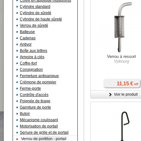
Coffre en applique multipoints
Cylindre standard
Cylindre de sûreté
Cylindre de haute sûreté
Verrou de sûreté
Batteuse
Cadenas
Antivol
Boîte aux lettres
Verrou à ressort
Armoire à clés
Vpbourg
Coffre-fort
Consignation
Fermeture antipanique
Crémone de pompier
11,15 €
HT
Ferme-porte
Voir le produit
Contrôle d'accès
Poignée de tirage
Garniture de porte
Butoir
Mécanisme coulissant
Motorisation de portail
Serrure de grille et de portail
Verrou de portillon - portail