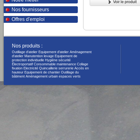
Voir le produit
Nos fournisseurs
Offres d'emploi
Nos produits :
Outillage d'atelier
Equipement d'atelier
Aménagement
d'atelier
Manutention levage
Equipement de
protection individuelle
Hygiène sécurité
Électroportatif
Consommable maintenance
Collage
fixation
Electricité
Quincaillerie serrurerie
Accès en
hauteur
Equipement de chantier
Outillage du
bâtiment
Aménagement urbain espaces verts