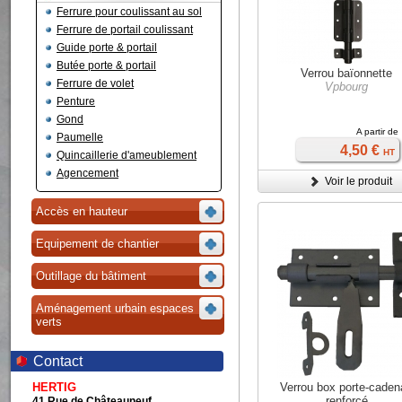
Ferrure pour coulissant au sol
Ferrure de portail coulissant
Guide porte & portail
Butée porte & portail
Verrou baïonnette
Ferrure de volet
Vpbourg
Penture
Gond
A partir de
Paumelle
4,50 €
HT
Quincaillerie d'ameublement
Agencement
Voir le produit
Accès en hauteur
Equipement de chantier
Outillage du bâtiment
Aménagement urbain espaces
verts
Contact
HERTIG
Verrou box porte-cade
renforcé
41 Rue de Châteauneuf