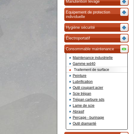
Manutention levage
Equipement de protection
individuelle
Hygiène sécurité
Électroportatif
Consommable maintenance
Maintenance industrielle
Gamme wd40
Traitement de surface
Peinture
Lubrification
Outil coupant acier
Scie trépan
Trépan carbure sds
Lame de scie
Abrasif
Perçage - burinage
Outil diamanté