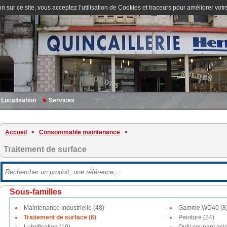
n sur ce site, vous acceptez l’utilisation de Cookies et traceurs pour améliorer votre
Localisation
Services
Accueil
>
Consommable maintenance
>
Traitement de surface
Sous-familles
Maintenance industrielle (48)
Gamme WD40 (8
Traitement de surface (6)
Peinture (24)