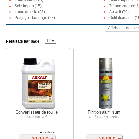
Lubrification (19)
Outil coupant acie
Scie trépan (15)
Trépan carbure S
Lame de scie (93)
Abrasif (76)
Perçage - burinage (28)
Outil diamanté (1
Afficher tous les
Résultats par page :
Convertisseur de rouille
Finition aluminium
Pluho/aexalt
Rust oleum france
A partir de
39,00 €
29,00 €