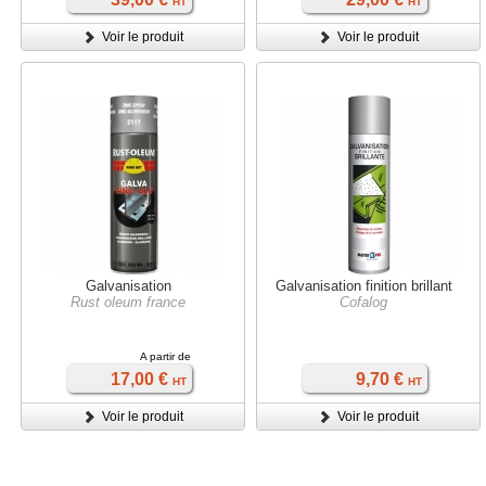
HT
HT
Voir le produit
Voir le produit
Galvanisation
Galvanisation finition brillant
Rust oleum france
Cofalog
A partir de
17,00 €
9,70 €
HT
HT
Voir le produit
Voir le produit