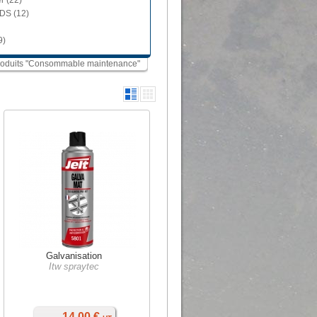
r (22)
DS (12)
9)
 produits "Consommable maintenance"
Galvanisation
Itw spraytec
14,00 €