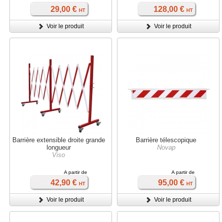
29,00 €
128,00 €
HT
HT
Voir le produit
Voir le produit
Barrière extensible droite grande
Barrière télescopique
longueur
Novap
Viso
A partir de
A partir de
42,90 €
95,00 €
HT
HT
Voir le produit
Voir le produit