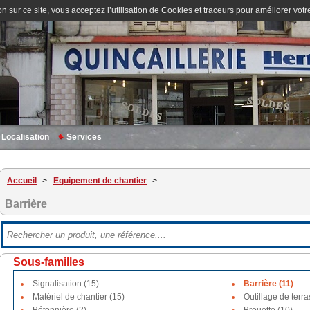
n sur ce site, vous acceptez l’utilisation de Cookies et traceurs pour améliorer votre
Localisation
Services
Accueil
>
Equipement de chantier
>
Barrière
Sous-familles
Signalisation (15)
Barrière (11)
Matériel de chantier (15)
Outillage de terr