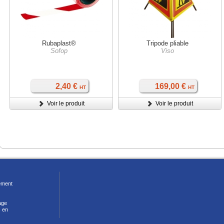
Rubaplast®
Tripode pliable
Sofop
Viso
2,40 €
169,00 €
HT
HT
Voir le produit
Voir le produit
ment
age
 en