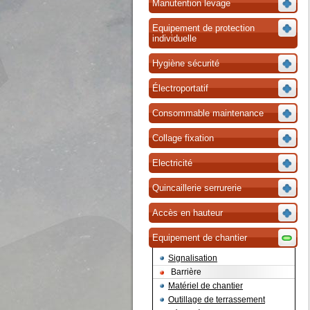
Manutention levage
Equipement de protection
individuelle
Hygiène sécurité
Électroportatif
Consommable maintenance
Collage fixation
Electricité
Quincaillerie serrurerie
Accès en hauteur
Equipement de chantier
Signalisation
Barrière
Matériel de chantier
Outillage de terrassement