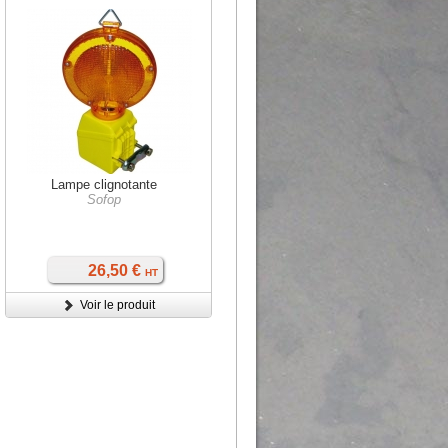
Lampe clignotante
Sofop
26,50 €
HT
Voir le produit