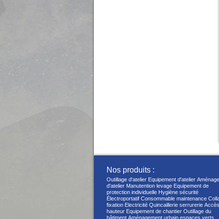
Nos produits :
Outillage d'atelier
Equipement d'atelier
Aménage
d'atelier
Manutention levage
Equipement de
protection individuelle
Hygiène sécurité
Électroportatif
Consommable maintenance
Coll
fixation
Electricité
Quincaillerie serrurerie
Accès
hauteur
Equipement de chantier
Outillage du
bâtiment
Aménagement urbain espaces verts