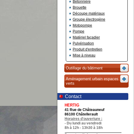
Bétonnière
Brouette
Découpe matériaux
Groupe électrogène
Motopompe
Pompe
Matériel façadier
Pulvérisation
Produit d'entretien
Mise à niveau
Outillage du bâtiment
Aménagement urbain espaces
verts
Contact
HERTIG
41 Rue de Châteauneuf
86100 Châtellerault
Horaires d'ouverture :
- Du lundi au vendredi
8h à 12h - 13h30 à 18h