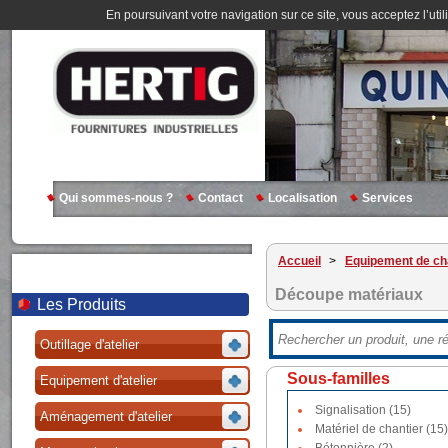
En poursuivant votre navigation sur ce site, vous acceptez l’util
Qui sommes-nous ?
Contact
Localisation
Services
Accueil
>
Equipement de ch
Découpe matériaux
Les Produits
Outillage d'atelier
Sous-familles
Equipement d'atelier
Signalisation (15)
Aménagement d'atelier
Matériel de chantier (15)