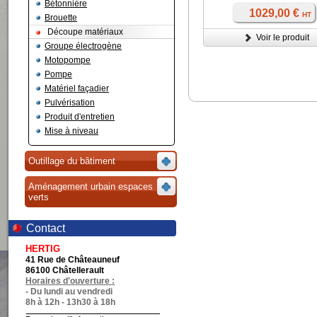
Bétonnière
1029,00 €
HT
Brouette
Découpe matériaux
Voir le produit
Groupe électrogène
Motopompe
Pompe
Matériel façadier
Pulvérisation
Produit d'entretien
Mise à niveau
Outillage du bâtiment
Aménagement urbain espaces
verts
Contact
HERTIG
41 Rue de Châteauneuf
86100 Châtellerault
Horaires d'ouverture :
- Du lundi au vendredi
8h à 12h - 13h30 à 18h