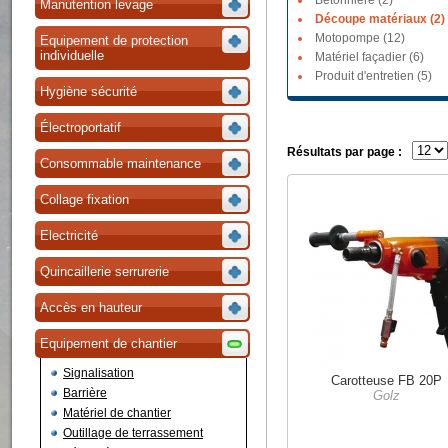
Bétonnière (2)
Manutention levage
Découpe matériaux (2)
Motopompe (12)
Equipement de protection
individuelle
Matériel façadier (6)
Produit d'entretien (5)
Hygiène sécurité
Électroportatif
Résultats par page :
Consommable maintenance
Collage fixation
Electricité
Quincaillerie serrurerie
Accès en hauteur
Equipement de chantier
Signalisation
Carotteuse FB 20P
Barrière
Golz
Matériel de chantier
Outillage de terrassement