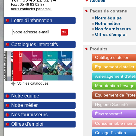
Accueil
Fax : 05 49 93 02 87
nous contacter par email
Pages de contenu
Notre équipe
Lettre d'information
Notre métier
Nos fournisseurs
OK
Offres d'emploi
Catalogues interactifs
Produits
Outillage d'atelier
Equipement d'atelier
Aménagement d'ateli
Voir les catalogues
Manutention Levage
Equipement de Protec
Notre équipe
Hygiène Sécurité
Notre métier
Électroportatif
Nos fournisseurs
Consommable maint
Offres d'emploi
Collage Fixation