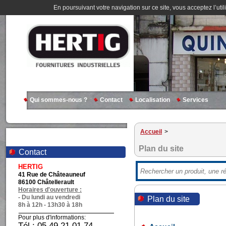
En poursuivant votre navigation sur ce site, vous acceptez l’util
Qui sommes-nous ?
Contact
Localisation
Services
Accueil
>
Plan du site
Contact
HERTIG
41 Rue de Châteauneuf
86100 Châtellerault
Horaires d'ouverture :
- Du lundi au vendredi
Plan du site
8h à 12h - 13h30 à 18h
Pour plus d'informations:
Tél : 05 49 21 01 74