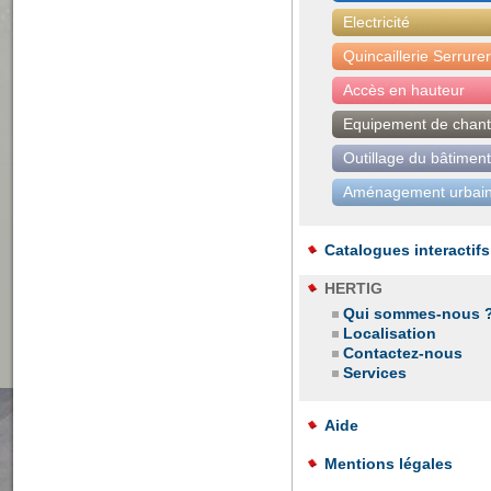
Electricité
Quincaillerie Serrurer
Accès en hauteur
Equipement de chant
Outillage du bâtiment
Aménagement urbain
Catalogues interactifs
HERTIG
Qui sommes-nous 
Localisation
Contactez-nous
Services
Aide
Mentions légales