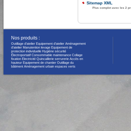
Sitemap XML
Plus complet avec les 2 pr
Nos produits :
Outillage d'atelier
Equipement d'atelier
Aménagement
d'atelier
Manutention levage
Equipement de
protection individuelle
Hygiène sécurité
Électroportatif
Consommable maintenance
Collage
fixation
Electricité
Quincaillerie serrurerie
Accès en
hauteur
Equipement de chantier
Outillage du
bâtiment
Aménagement urbain espaces verts